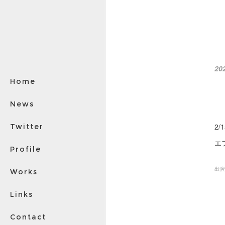
20
Home
News
2/
Twitter
エフ
Profile
出演
Works
Links
Contact