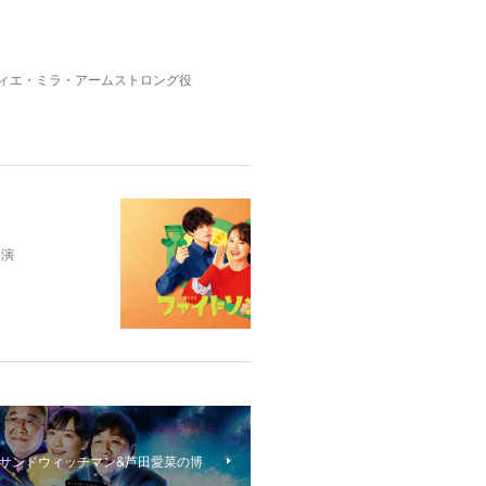
リヴィエ・ミラ・アームストロング役
出演
サンドウィッチマン&芦田愛菜の博