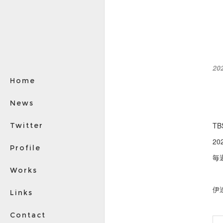
20
Home
News
T
Twitter
2
Profile
毎週
Works
伊
Links
Contact