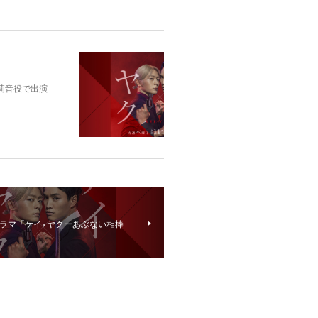
央莉音役で出演
ラマ「ケイ×ヤクーあぶない相棒